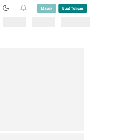
Masuk
Buat Tulisan
Loading
Loading
Lainnya