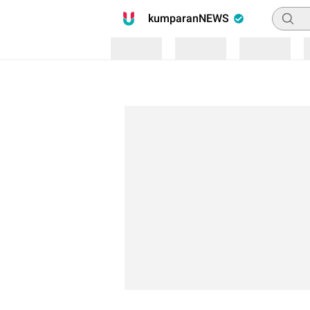
Pencari
kumparanNEWS
Loading
Loading
Loading