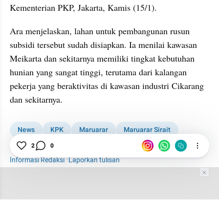
Kementerian PKP, Jakarta, Kamis (15/1).
Ara menjelaskan, lahan untuk pembangunan rusun 
subsidi tersebut sudah disiapkan. Ia menilai kawasan 
Meikarta dan sekitarnya memiliki tingkat kebutuhan 
hunian yang sangat tinggi, terutama dari kalangan 
pekerja yang beraktivitas di kawasan industri Cikarang 
dan sekitarnya.
News
KPK
Maruarar
Maruarar Sirait
Meikarta
Proyek Meikarta
2
0
Informasi Redaksi
·
Laporkan tulisan
Tim Editor
Editor Section