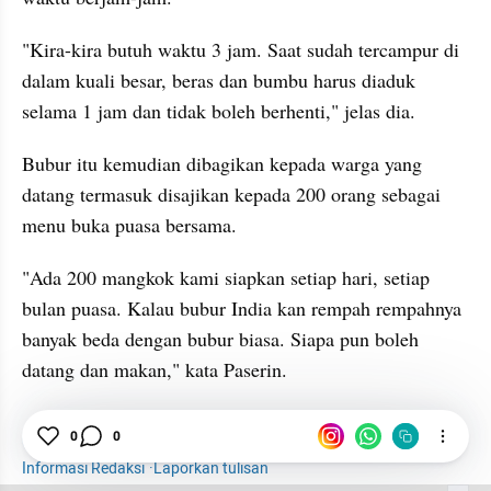
"Kira-kira butuh waktu 3 jam. Saat sudah tercampur di 
dalam kuali besar, beras dan bumbu harus diaduk 
selama 1 jam dan tidak boleh berhenti," jelas dia.
Bubur itu kemudian dibagikan kepada warga yang 
datang termasuk disajikan kepada 200 orang sebagai 
menu buka puasa bersama.
"Ada 200 mangkok kami siapkan setiap hari, setiap 
bulan puasa. Kalau bubur India kan rempah rempahnya 
banyak beda dengan bubur biasa. Siapa pun boleh 
datang dan makan," kata Paserin.
News
Semarang
Bubur
Takjil
Ramadan
0
0
Informasi Redaksi
·
Laporkan tulisan