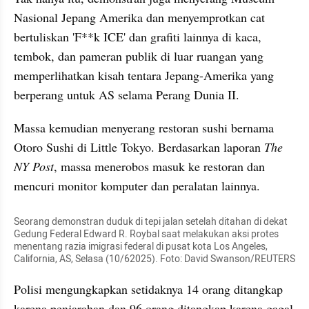
Nasional Jepang Amerika dan menyemprotkan cat 
bertuliskan 'F**k ICE' dan grafiti lainnya di kaca, 
tembok, dan pameran publik di luar ruangan yang 
memperlihatkan kisah tentara Jepang-Amerika yang 
berperang untuk AS selama Perang Dunia II.
Massa kemudian menyerang restoran sushi bernama 
Otoro Sushi di Little Tokyo. Berdasarkan laporan 
The 
NY Post
, massa menerobos masuk ke restoran dan 
mencuri monitor komputer dan peralatan lainnya.
Seorang demonstran duduk di tepi jalan setelah ditahan di dekat 
Gedung Federal Edward R. Roybal saat melakukan aksi protes 
menentang razia imigrasi federal di pusat kota Los Angeles, 
California, AS, Selasa (10/62025). Foto: David Swanson/REUTERS
Polisi mengungkapkan setidaknya 14 orang ditangkap 
karena penjarahan dan 96 orang ditangkap karena gagal 