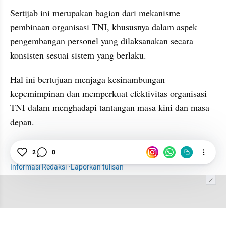
Sertijab ini merupakan bagian dari mekanisme 
pembinaan organisasi TNI, khususnya dalam aspek 
pengembangan personel yang dilaksanakan secara 
konsisten sesuai sistem yang berlaku. 
Hal ini bertujuan menjaga kesinambungan 
kepemimpinan dan memperkuat efektivitas organisasi 
TNI dalam menghadapi tantangan masa kini dan masa 
depan.
TNI
Paspampres
News
Koopssus
2
0
Informasi Redaksi
·
Laporkan tulisan
Tim Editor
Editor Section