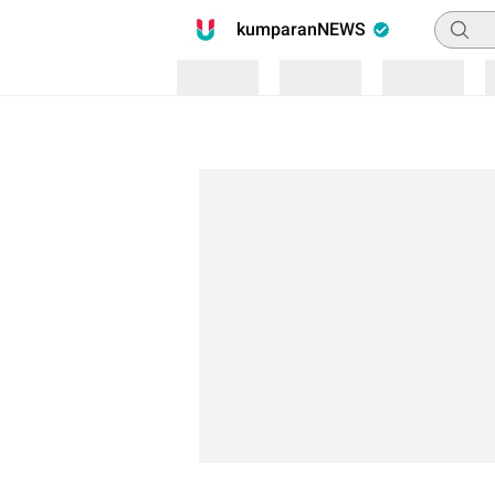
Pencari
kumparanNEWS
Loading
Loading
Loading