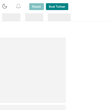
Masuk
Buat Tulisan
Loading
Loading
Lainnya