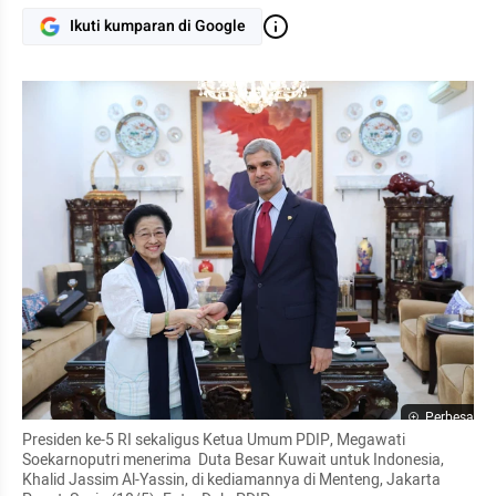
Ikuti kumparan di Google
Perbesar
Presiden ke-5 RI sekaligus Ketua Umum PDIP, Megawati 
Soekarnoputri menerima  Duta Besar Kuwait untuk Indonesia, 
Khalid Jassim Al-Yassin, di kediamannya di Menteng, Jakarta 