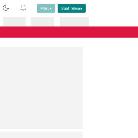
Masuk
Buat Tulisan
Loading
Loading
Lainnya