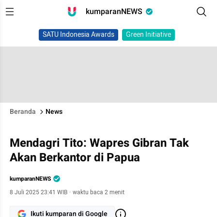
kumparanNEWS
SATU Indonesia Awards
Green Initiative
Beranda
News
Mendagri Tito: Wapres Gibran Tak
Akan Berkantor di Papua
kumparanNEWS
8 Juli 2025 23:41 WIB
·
waktu baca 2 menit
Ikuti kumparan di Google