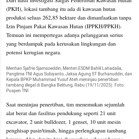
Dari hasil investigasi Satgas Penertiban Kawasan Hutan 
(PKH), lokasi tambang itu ada di kawasan hutan 
produksi seluas 262,85 hektare dan dimanfaatkan tanpa 
Izin Pinjam Pakai Kawasan Hutan (IPPKH/PPKH). 
Temuan ini mempertegas adanya pelanggaran serius 
yang berdampak pada kerusakan lingkungan dan 
potensi kerugian negara.
Menhan Sjafrie Sjamsoeddin, Menteri ESDM Bahlil Lahadalia, 
Panglima TNI Agus Subiyanto, Jaksa Agung ST Burhanuddin, dan 
Kepala BPKP Muhammad Yusuf Ateh meninjau penertiban 
tambang illegal di Bangka Belitung, Rabu (19/11/2025). Foto: 
Puspen TNI
Saat meninjau penertiban, tim menemukan sejumlah 
alat berat dan fasilitas pendukung seperti 21 unit 
excavator, 2 unit bulldozer, 1 genset, 10 unit mesin 
penghisap pasir/timah, hingga perlengkapan tambang 