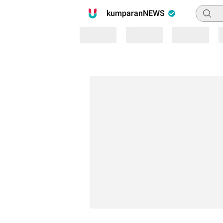
Pencari
kumparanNEWS
Loading
Loading
Loading