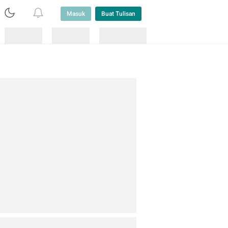
Masuk
Buat Tulisan
Loading
Loading
Lainnya