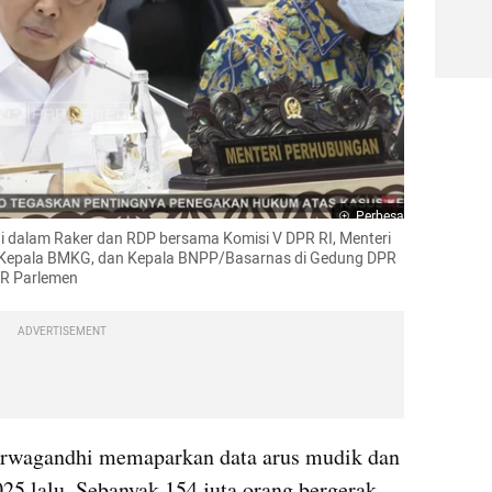
Perbesar
dalam Raker dan RDP bersama Komisi V DPR RI, Menteri 
 Kepala BMKG, dan Kepala BNPP/Basarnas di Gedung DPR 
VR Parlemen
ADVERTISEMENT
rwagandhi memaparkan data arus mudik dan 
25 lalu. Sebanyak 154 juta orang bergerak 