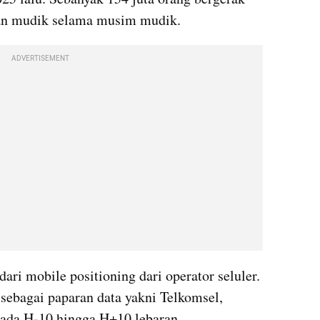
juan mudik selama musim mudik.
ADVERTISEMENT
ri mobile positioning dari operator seluler. 
sebagai paparan data yakni Telkomsel, 
pada H-10 hingga H+10 lebaran.