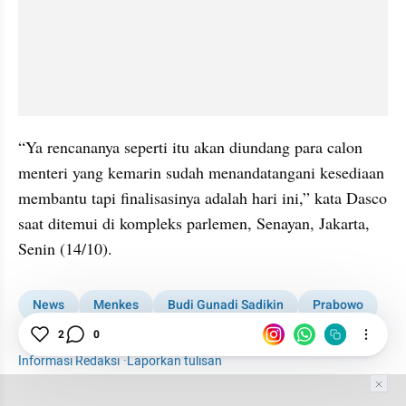
“Ya rencananya seperti itu akan diundang para calon 
menteri yang kemarin sudah menandatangani kesediaan 
membantu tapi finalisasinya adalah hari ini,” kata Dasco 
saat ditemui di kompleks parlemen, Senayan, Jakarta, 
Senin (14/10).
News
Menkes
Budi Gunadi Sadikin
Prabowo
Kabinet
Menteri
2
0
Informasi Redaksi
·
Laporkan tulisan
Tim Editor
Editor Section