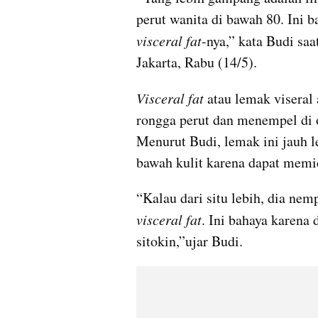
visceral fat
-nya,” kata Budi sa
Jakarta, Rabu (14/5).
Visceral fat
 atau lemak visera
rongga perut dan menempel di o
Menurut Budi, lemak ini jauh l
bawah kulit karena dapat memi
visceral fat
. Ini bahaya karena
sitokin,”ujar Budi.