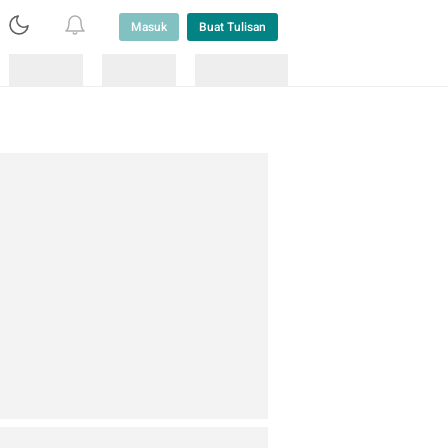
Masuk
Buat Tulisan
Loading
Loading
Lainnya