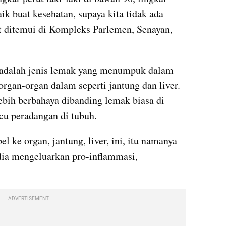
perut wanita di bawah 80. Ini baik buat kesehatan, supaya kita tidak ada 
at ditemui di Kompleks Parlemen, Senayan, 
l adalah jenis lemak yang menumpuk dalam 
rgan-organ dalam seperti jantung dan liver. 
ebih berbahaya dibanding lemak biasa di 
cu peradangan di tubuh.
“Kalau dari situ lebih, dia nempel ke organ, jantung, liver, ini, itu namanya 
 dia mengeluarkan pro-inflammasi, 
ADVERTISEMENT