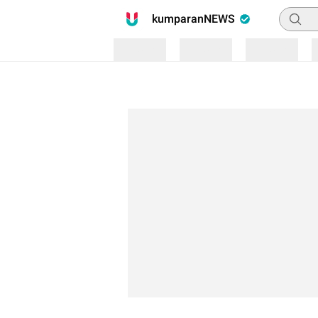
Pencari
kumparanNEWS
Loading
Loading
Loading