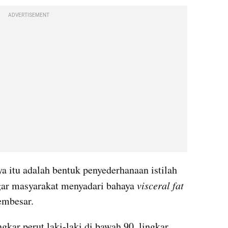
ADVERTISEMENT
 itu adalah bentuk penyederhanaan istilah 
gar masyarakat menyadari bahaya
 visceral fat
embesar.
kar perut laki-laki di bawah 90, lingkar 