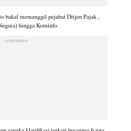
 bakal memanggil pejabat Ditjen Pajak , 
Negara) hingga Kominfo.
ADVERTISEMENT
m rangka klarifikasi terkait bocornya 6 juta 