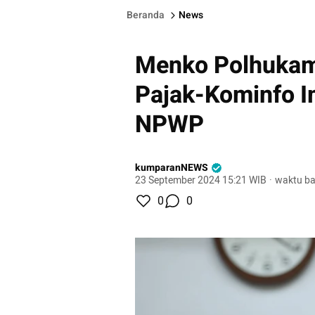
Beranda
News
Menko Polhukam 
Pajak-Kominfo I
NPWP
kumparanNEWS
23 September 2024 15:21 WIB
·
waktu ba
0
0