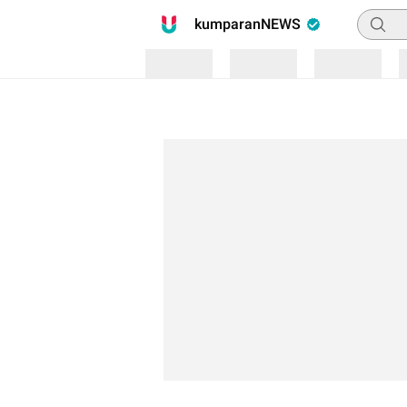
Pencari
kumparanNEWS
Loading
Loading
Loading