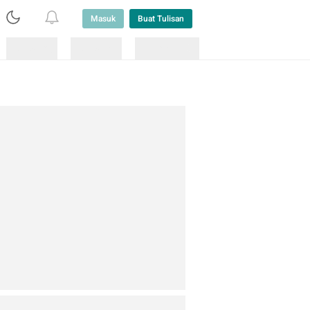
Masuk
Buat Tulisan
Loading
Loading
Lainnya