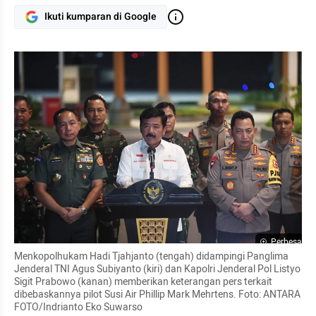
Ikuti kumparan di Google
Perbesar
Menkopolhukam Hadi Tjahjanto (tengah) didampingi Panglima 
Jenderal TNI Agus Subiyanto (kiri) dan Kapolri Jenderal Pol Listyo 
Sigit Prabowo (kanan) memberikan keterangan pers terkait 
dibebaskannya pilot Susi Air Phillip Mark Mehrtens. Foto: ANTARA 
FOTO/Indrianto Eko Suwarso