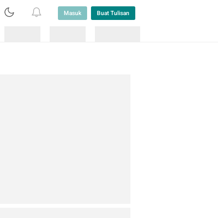
Masuk
Buat Tulisan
Loading
Loading
Lainnya