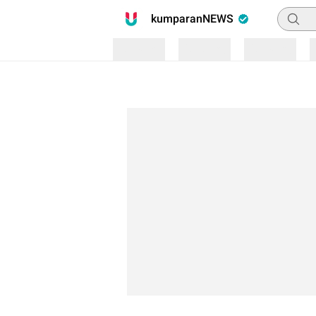
Pencari
kumparanNEWS
Loading
Loading
Loading