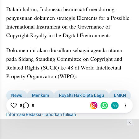
Dalam hal ini, Indonesia berinisiatif mendorong 
penyusunan dokumen strategis Elements for a Possible 
International Instrument on the Governance of 
Copyright Royalty in the Digital Environment.
Dokumen ini akan diusulkan sebagai agenda utama 
pada Sidang Standing Committee on Copyright and 
Related Rights (SCCR) ke-48 di World Intellectual 
Property Organization (WIPO).
News
Menkum
Royalti Hak Cipta Lagu
LMKN
Royalti
Supratman Andi Agtas
0
0
Informasi Redaksi
·
Laporkan tulisan
Tim Editor
Editor Section