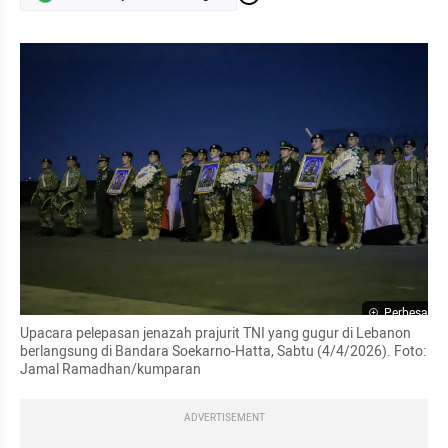
Perbesar
Upacara pelepasan jenazah prajurit TNI yang gugur di Lebanon 
berlangsung di Bandara Soekarno-Hatta, Sabtu (4/4/2026). Foto: 
Jamal Ramadhan/kumparan
ADVERTISEMENT