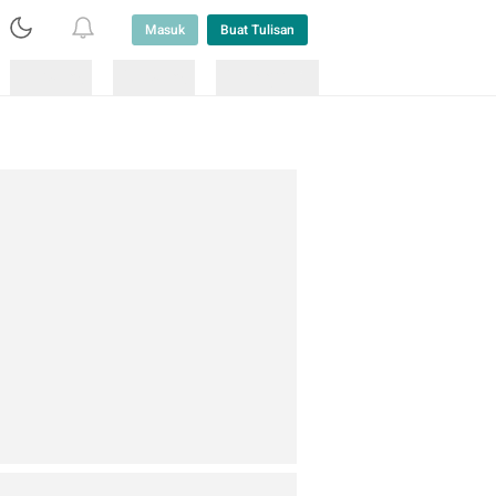
Masuk
Buat Tulisan
Loading
Loading
Lainnya