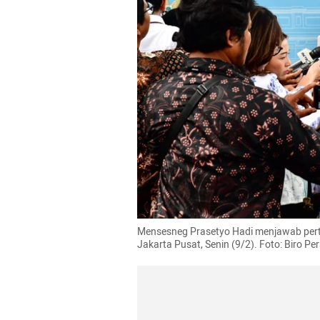
Mensesneg Prasetyo Hadi menjawab pert
Jakarta Pusat, Senin (9/2). Foto: Biro Per