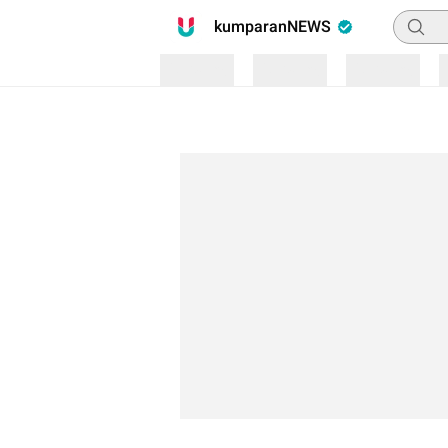
Pencari
kumparanNEWS
Loading
Loading
Loading