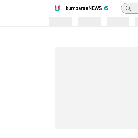
Pencari
kumparanNEWS
Loading
Loading
Loading