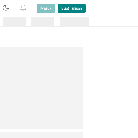
Masuk
Buat Tulisan
Loading
Loading
Lainnya