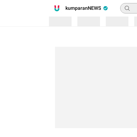
Pencari
kumparanNEWS
Loading
Loading
Loading