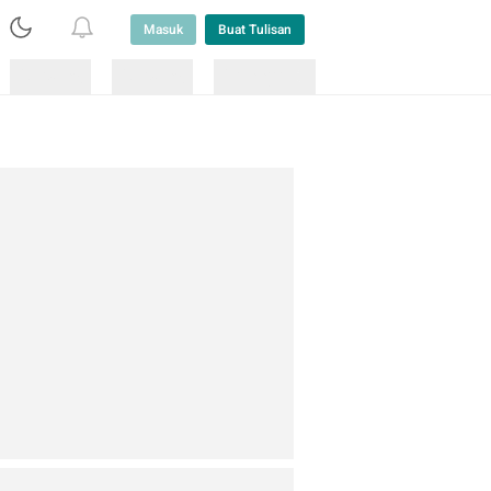
Masuk
Buat Tulisan
Loading
Loading
Lainnya