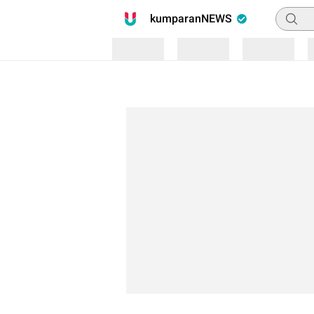
Pencari
kumparanNEWS
Loading
Loading
Loading