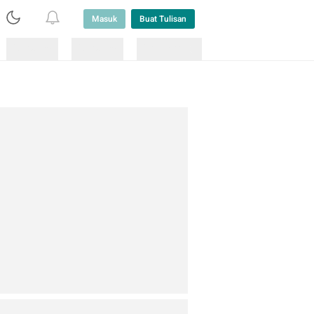
Masuk
Buat Tulisan
Loading
Loading
Lainnya