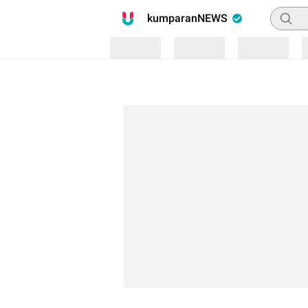
Pencari
kumparanNEWS
Loading
Loading
Loading