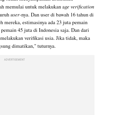
dah memulai untuk melakukan a
ge verification 
luruh 
user
-nya. Dan user di bawah 16 tahun di 
eh mereka, estimasinya ada 23 juta pemain 
anak, dengan kurang lebih total pemain 45 juta di Indonesia saja. Dan dari 
itu, diwajibkan melakukan verifikasi usia. Jika tidak, maka 
gsung dimatikan," tuturnya.
ADVERTISEMENT