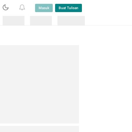
Masuk
Buat Tulisan
Loading
Loading
Lainnya