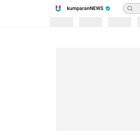
Pencari
kumparanNEWS
Loading
Loading
Loading