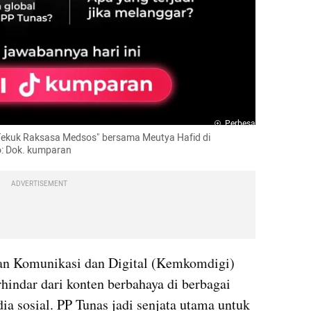
Perbesar
 Tekuk Raksasa Medsos" bersama Meutya Hafid di 
: Dok. kumparan
ADVERTISEMENT
an Komunikasi dan Digital (Kemkomdigi) 
hindar dari konten berbahaya di berbagai 
ia sosial. PP Tunas jadi senjata utama untuk 