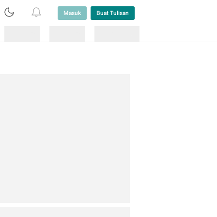
Masuk
Buat Tulisan
Loading
Loading
Lainnya