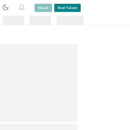
Masuk
Buat Tulisan
Loading
Loading
Lainnya