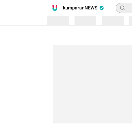
Pencari
kumparanNEWS
Loading
Loading
Loading