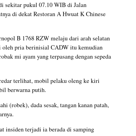
di sekitar pukul 07.10 WIB di Jalan 
atnya di dekat Restoran A Hwuat K Chinese 
nopol B 1768 RZW melaju dari arah selatan 
i oleh pria berinisial CADW itu kemudian 
erobak mi ayam yang terpasang dengan sepeda 
r terlihat, mobil pelaku oleng ke kiri 
il berwarna putih.
hi (robek), dada sesak, tangan kanan patah, 
arnya.
t insiden terjadi ia berada di samping 