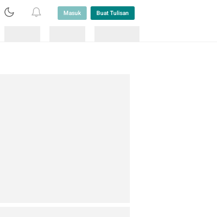
Masuk
Buat Tulisan
Loading
Loading
Lainnya