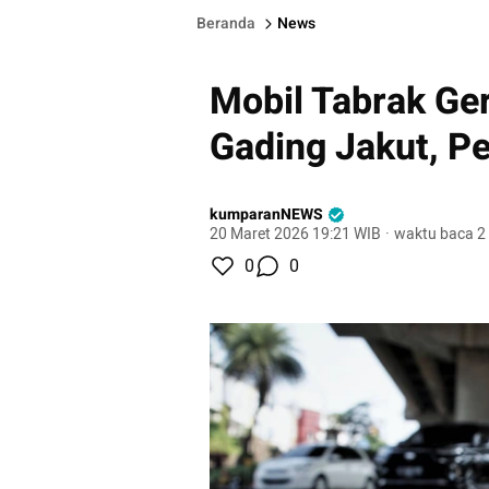
Beranda
News
Mobil Tabrak Ge
Gading Jakut, P
kumparanNEWS
20 Maret 2026 19:21 WIB
·
waktu baca 2
0
0