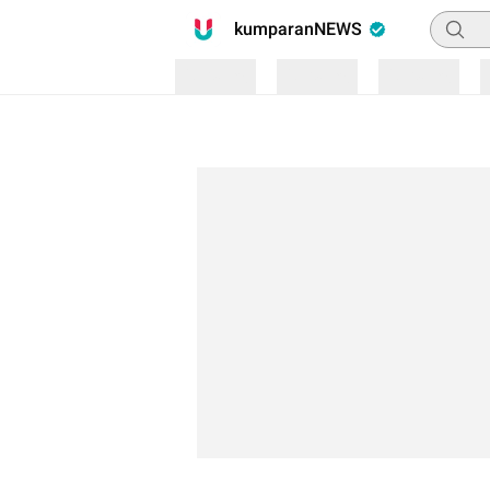
Pencari
kumparanNEWS
Loading
Loading
Loading