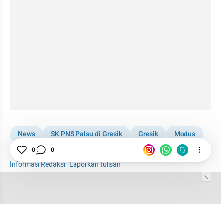
News
SK PNS Palsu di Gresik
Gresik
Modus
0
0
Polisi
Informasi Redaksi
·
Laporkan tulisan
Tim Editor
Editor Section