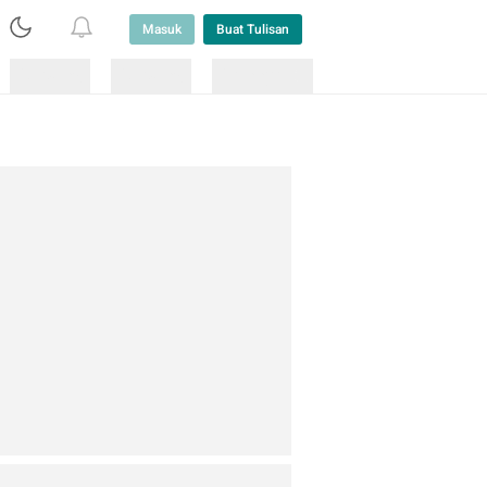
Masuk
Buat Tulisan
Loading
Loading
Lainnya