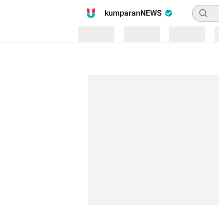
Pencari
kumparanNEWS
Loading
Loading
Loading