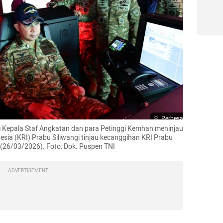
Perbesar
 Kepala Staf Angkatan dan para Petinggi Kemhan meninjau 
sia (KRI) Prabu Siliwangi tinjau kecanggihan KRI Prabu 
s, (26/03/2026). Foto: Dok. Puspen TNI
ADVERTISEMENT