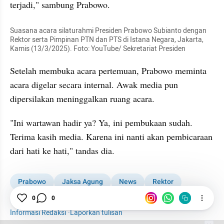
terjadi," sambung Prabowo.
Suasana acara silaturahmi Presiden Prabowo Subianto dengan 
Rektor serta Pimpinan PTN dan PTS di Istana Negara, Jakarta, 
Kamis (13/3/2025). Foto: YouTube/ Sekretariat Presiden
Setelah membuka acara pertemuan, Prabowo meminta 
acara digelar secara internal. Awak media pun 
dipersilakan meninggalkan ruang acara.
"Ini wartawan hadir ya? Ya, ini pembukaan sudah. 
Terima kasih media. Karena ini nanti akan pembicaraan 
dari hati ke hati," tandas dia.
Prabowo
Jaksa Agung
News
Rektor
Istana
Momen
ST Burhanuddin
0
0
Informasi Redaksi
·
Laporkan tulisan