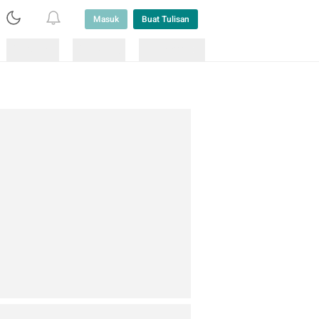
Masuk
Buat Tulisan
Loading
Loading
Lainnya