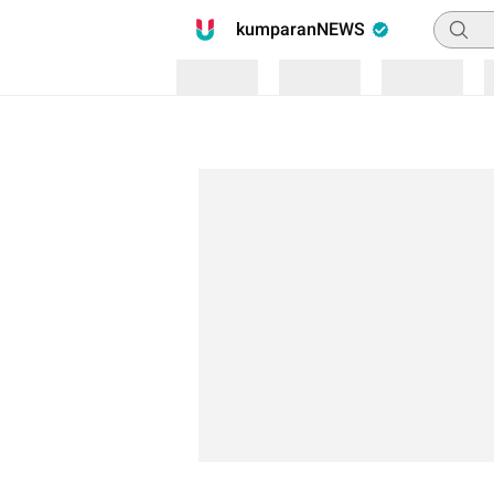
Pencari
kumparanNEWS
Loading
Loading
Loading