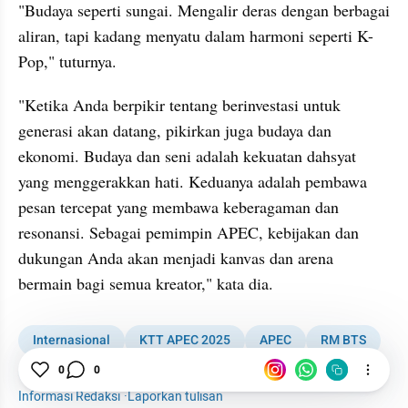
"Budaya seperti sungai. Mengalir deras dengan berbagai 
aliran, tapi kadang menyatu dalam harmoni seperti K-
Pop," tuturnya.
"Ketika Anda berpikir tentang berinvestasi untuk 
generasi akan datang, pikirkan juga budaya dan 
ekonomi. Budaya dan seni adalah kekuatan dahsyat 
yang menggerakkan hati. Keduanya adalah pembawa 
pesan tercepat yang membawa keberagaman dan 
resonansi. Sebagai pemimpin APEC, kebijakan dan 
dukungan Anda akan menjadi kanvas dan arena 
bermain bagi semua kreator," kata dia.
Internasional
KTT APEC 2025
APEC
RM BTS
BTS
K-Pop
News
0
0
Informasi Redaksi
·
Laporkan tulisan