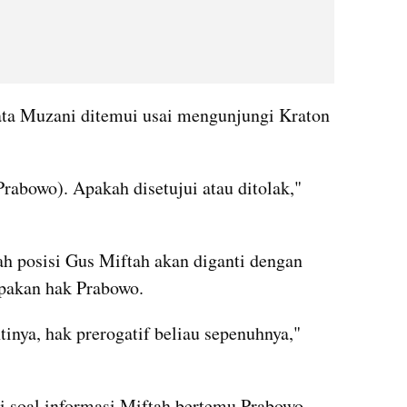
ata Muzani ditemui usai mengunjungi Kraton 
rabowo). Apakah disetujui atau ditolak," 
h posisi Gus Miftah akan diganti dengan 
upakan hak Prabowo.
tinya, hak prerogatif beliau sepenuhnya," 
si soal informasi Miftah bertemu Prabowo 