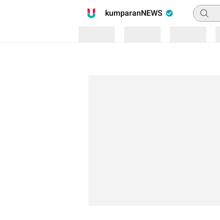
Pencari
kumparanNEWS
Loading
Loading
Loading