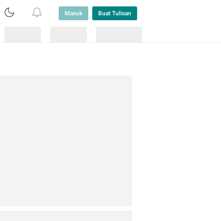
Masuk
Buat Tulisan
Loading
Loading
Lainnya