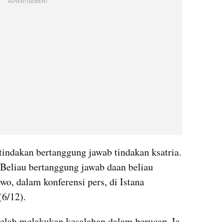
ADVERTISEMENT
tindakan bertanggung jawab tindakan ksatria. 
 Beliau bertanggung jawab daan beliau 
o, dalam konferensi pers, di Istana 
(6/12).
elah melakukan kesalahan dalam berucap. Ia 