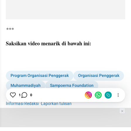
***
Saksikan video menarik di bawah ini:
Program Organisasi Penggerak
Organisasi Penggerak
Muhammadiyah
Sampoerna Foundation
1
0
Tanoto Foundation
News
Kemendikbud
Informasi Redaksi
·
Laporkan tulisan
Tim Editor
Editor Section