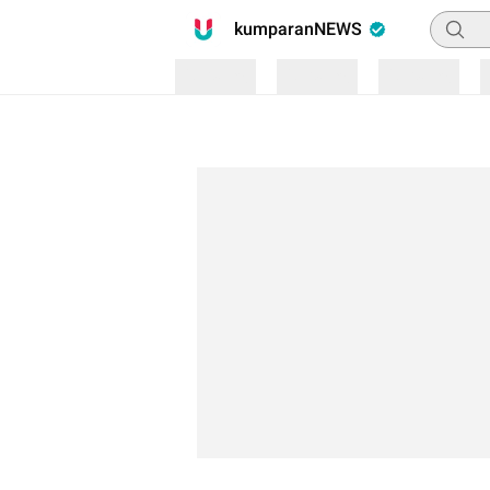
Pencari
kumparanNEWS
Loading
Loading
Loading