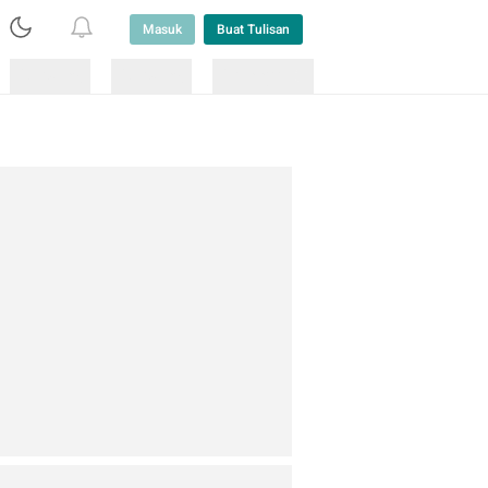
Masuk
Buat Tulisan
Loading
Loading
Lainnya