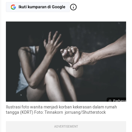
Ikuti kumparan di Google
Perbesar
Ilustrasi foto wanita menjadi korban kekerasan dalam rumah 
tangga (KDRT) Foto: Tinnakorn  jorruang/Shutterstock
ADVERTISEMENT