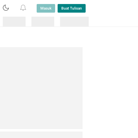
Masuk
Buat Tulisan
Loading
Loading
Lainnya