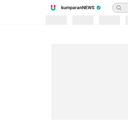
Pencari
kumparanNEWS
Loading
Loading
Loading