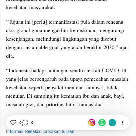
kesehatan masyarakat.
“Tujuan ini [perlu] termanifestasi pula dalam rencana 
aksi global guna mengakhiri kemiskinan, mengurangi 
kesenjangan, melindungi lingkungan yang disebut 
dengan sustainable goal yang akan berakhir 2030,” ujar 
dia.
“Indonesia hadapi tantangan sendiri terkait COVID-19 
yang jelas berpengaruh pada upaya pemecahan masalah 
kesehatan seperti penyakit menular [lainnya], tidak 
menular. Di samping itu kematian ibu dan anak, bayi, 
masalah gizi, dan prioritas lain,” tandas dia.
Kesehatan
Penyakit
News
Nila F. Moeloek
0
0
Informasi Redaksi
·
Laporkan tulisan