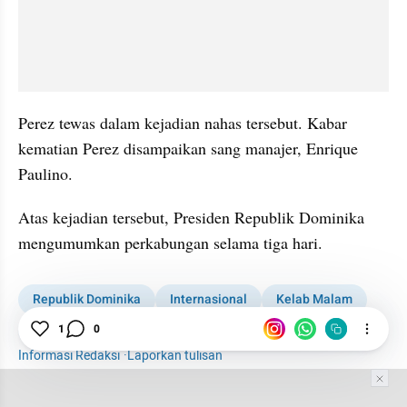
Perez tewas dalam kejadian nahas tersebut. Kabar 
kematian Perez disampaikan sang manajer, Enrique 
Paulino.
Atas kejadian tersebut, Presiden Republik Dominika 
mengumumkan perkabungan selama tiga hari.
Republik Dominika
Internasional
Kelab Malam
Atap
News
1
0
Informasi Redaksi
·
Laporkan tulisan
Tim Editor
Editor Section