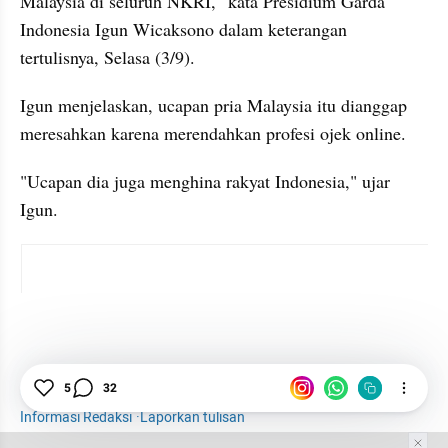
Malaysia di seluruh NKRI," kata Presidium Garda 
Indonesia Igun Wicaksono dalam keterangan 
tertulisnya, Selasa (3/9).
Igun menjelaskan, ucapan pria Malaysia itu dianggap 
meresahkan karena merendahkan profesi ojek online.
"Ucapan dia juga menghina rakyat Indonesia," ujar 
Igun.
instagram embed
GOJEK
Tarif Ojek Online
Malaysia
News
5
32
Informasi Redaksi
·
Laporkan tulisan
Tim Editor