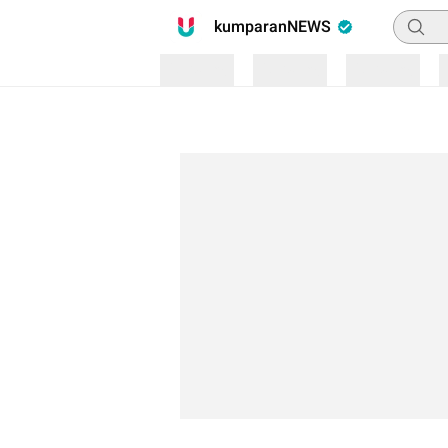
Pencari
kumparanNEWS
Loading
Loading
Loading