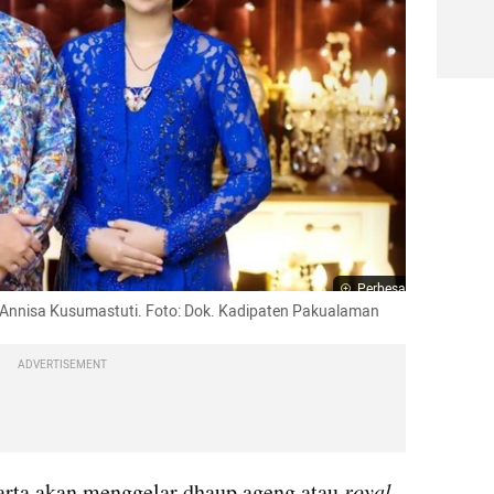
Perbesar
Annisa Kusumastuti. Foto: Dok. Kadipaten Pakualaman
ADVERTISEMENT
rta akan menggelar dhaup ageng atau 
royal 