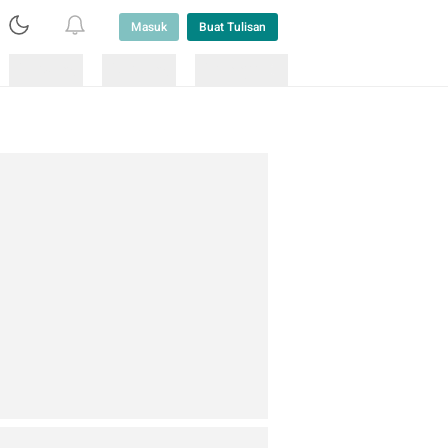
Masuk
Buat Tulisan
Loading
Loading
Lainnya