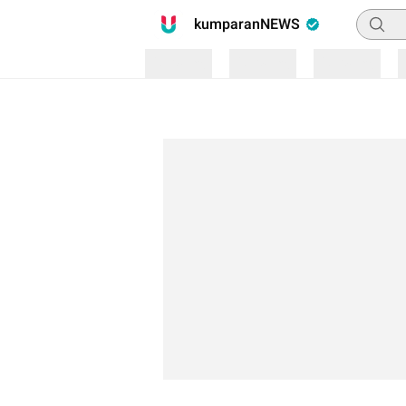
Pencari
kumparanNEWS
Loading
Loading
Loading