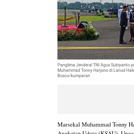
Panglima Jenderal TNI Agus Subiyanto p
Muhammad Tonny Harjono di Lanud Hali
Bosco/kumparan
Marsekal Muhammad Tonny Harjo
Angkatan Udara (KSAU). Upacara