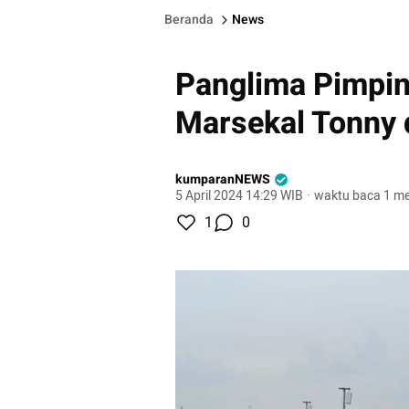
Beranda
News
Panglima Pimpin
Marsekal Tonny 
kumparanNEWS
5 April 2024 14:29 WIB
·
waktu baca 1 me
1
0