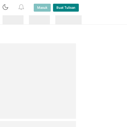
Masuk
Buat Tulisan
Loading
Loading
Lainnya