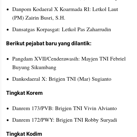
Danpom Kodaeral X Koarmada RI: Letkol Laut 
(PM) Zairin Busri, S.H.
Dansatgas Korpasgat: Letkol Pas Zaharrudin
video from internal kumparan
Berikut pejabat baru yang dilantik:
Pangdam XVII/Cenderawasih: Mayjen TNI Febriel 
Buyung Sikumbang
Dankodaeral X: Brigjen TNI (Mar) Sugianto
Tingkat Korem
Danrem 173/PVB: Brigjen TNI Vivin Alvianto
Danrem 172/PWY: Brigjen TNI Robby Suryadi
Tingkat Kodim