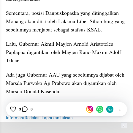
Sementara, posisi Danpuskopaska yang ditinggalkan 
Monang akan diisi oleh Laksma Liber Sihombing yang 
sebelumnya menjabat sebagai stafsus KSAL.
Lalu, Gubernur Akmil Mayjen Arnold Aristoteles 
Paplapna digantikan oleh Mayjen Rano Maxim Adolf 
Tilaar.
Ada juga Gubernur AAU yang sebelumnya dijabat oleh 
Marsda Purwoko Aji Prabowo akan digantikan oleh 
Marsda Donald Kasenda.
3
0
News
Panglima TNI
Mutasi Pati TNI
Informasi Redaksi
·
Laporkan tulisan
Tim Editor
Editor Section