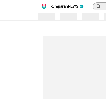
Pencari
kumparanNEWS
Loading
Loading
Loading