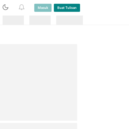
Masuk
Buat Tulisan
Loading
Loading
Lainnya