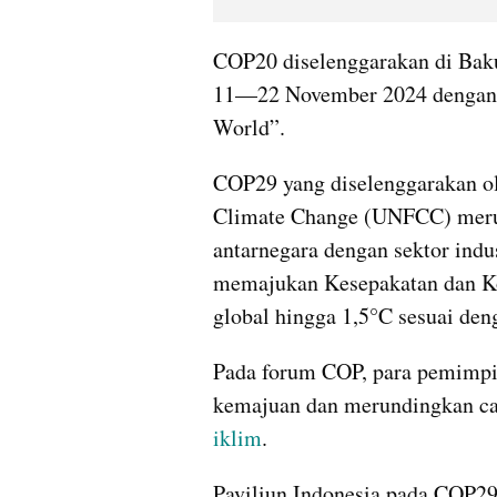
COP20 diselenggarakan di Baku
11—22 November 2024 dengan m
World”.
COP29 yang diselenggarakan ol
Climate Change (UNFCC) merup
antarnegara dengan sektor indus
memajukan Kesepakatan dan Kon
global hingga 1,5°C sesuai deng
Pada forum COP, para pemimpi
iklim
.
Paviliun Indonesia pada COP29 