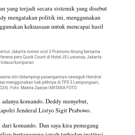
 yang terjadi secara sistemik yang disebut 
ddy mengatakan politik ini, menggunakan 
gunakan kekuasaan untuk mencapai hasil 
ernur Jakarta nomor urut 3 Pramono Anung bersama 
erensi pers Quick Count di Hotel JS Luwansa, Jakarta 
l Firdaus/kumparan
rsama istri didampingi pasangannya cawagub Hendrar 
usai menggunakan hak pilihnya di TPS 3 Lempongsari, 
024). Foto: Makna Zaezar/ANTARA FOTO
ari adanya komando. Deddy menyebut, 
polri Jenderal Listyo Sigit Prabowo.
at dari komando. Dan saya kira pemegang 
eliau bertanggung jawab terhadap institusi 