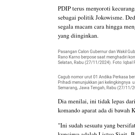
PDIP terus menyoroti kecurangan
sebagai politik Jokowisme. De
segala macam cara hingga meng
yang diinginkan.
Pasangan Calon Gubernur dan Wakil Gub
Rano Karno berpose saat menghadiri konf
Selatan, Rabu (27/11/2024). Foto: Iqba
Cagub nomor urut 01 Andika Perkasa be
Prihadi menunjukkan jari kelingkingnya  
Semarang, Jawa Tengah, Rabu (27/11/2
Dia menilai, ini tidak lepas d
komando aparat ada di bawah Ka
"Ini sudah sesuatu yang bersif
kuncinya adalah Listyo Sigit. B