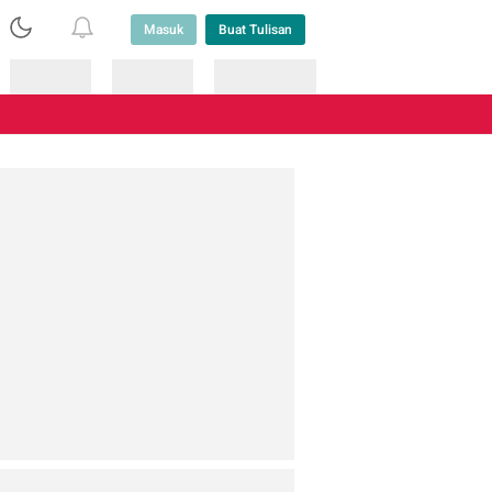
Masuk
Buat Tulisan
Loading
Loading
Lainnya