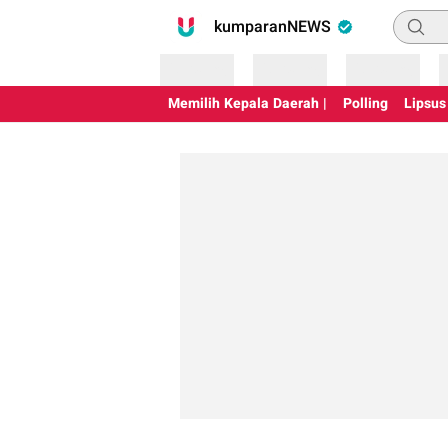
Pencari
kumparanNEWS
Loading
Loading
Loading
Memilih Kepala Daerah |
Polling
Lipsus