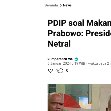
Beranda
News
PDIP soal Maka
Prabowo: Presid
Netral
kumparanNEWS
6 Januari 2024 0:19 WIB
·
waktu baca 2 
0
8