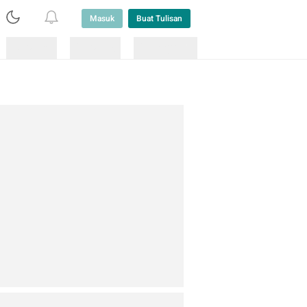
Masuk
Buat Tulisan
Loading
Loading
Lainnya