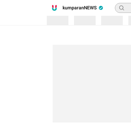
Pencari
kumparanNEWS
Loading
Loading
Loading