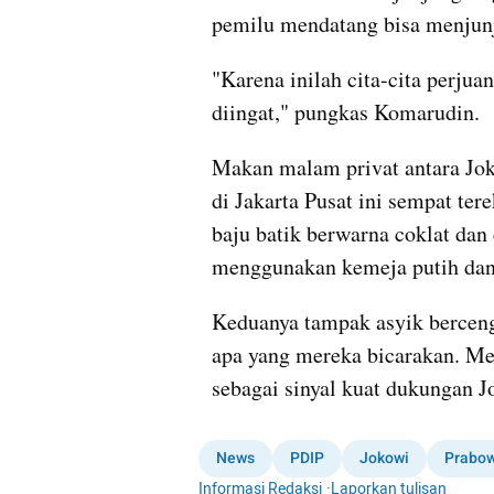
pemilu mendatang bisa menjunj
"Karena inilah cita-cita perjua
diingat," pungkas Komarudin.
Makan malam privat antara Joko
di Jakarta Pusat ini sempat t
baju batik berwarna coklat dan
menggunakan kemeja putih dan
Keduanya tampak asyik berceng
apa yang mereka bicarakan. Me
sebagai sinyal kuat dukungan 
News
PDIP
Jokowi
Prabo
Informasi Redaksi
·
Laporkan tulisan