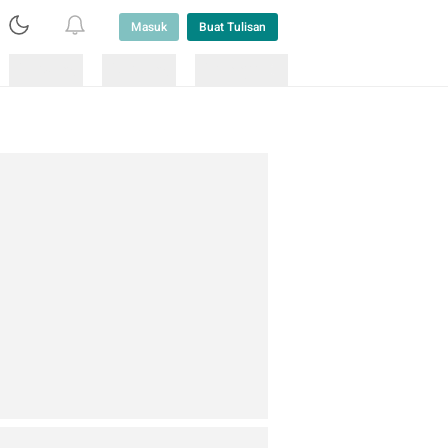
Masuk
Buat Tulisan
Loading
Loading
Lainnya