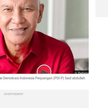
Perbesar
 Demokrasi Indonesia Perjuangan (PDI-P) Said abdullah. 
ADVERTISEMENT