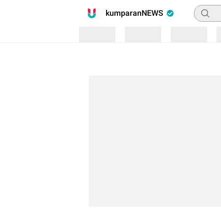
Pencari
kumparanNEWS
Loading
Loading
Loading