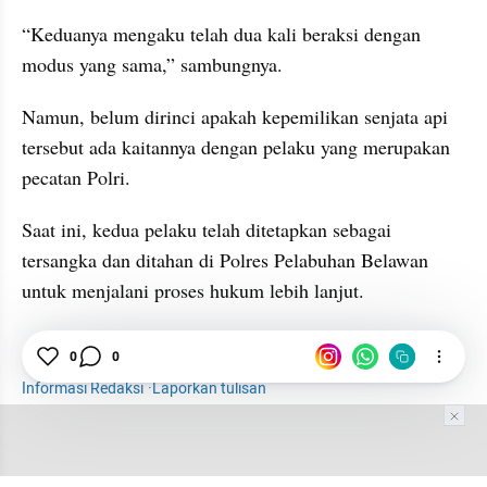
“Keduanya mengaku telah dua kali beraksi dengan 
modus yang sama,” sambungnya.
Namun, belum dirinci apakah kepemilikan senjata api 
tersebut ada kaitannya dengan pelaku yang merupakan 
pecatan Polri.
Saat ini, kedua pelaku telah ditetapkan sebagai 
tersangka dan ditahan di Polres Pelabuhan Belawan 
untuk menjalani proses hukum lebih lanjut.
Polda Aceh
Polisi
Medan
Perampok
0
0
Informasi Redaksi
·
Laporkan tulisan
Tim Editor
Editor Section