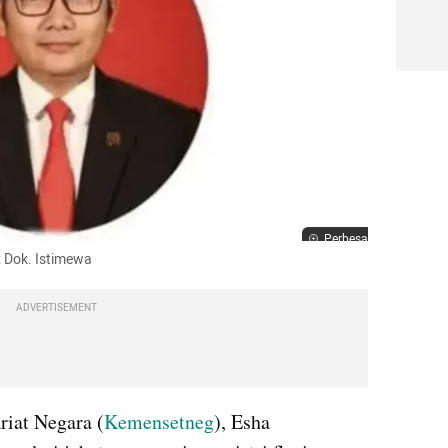
Perbesar
: Dok. Istimewa
ADVERTISEMENT
riat Negara (
Kemensetneg
), Esha 