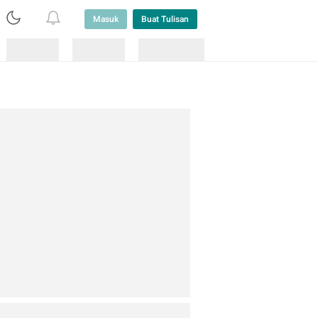
Masuk
Buat Tulisan
Loading
Loading
Lainnya