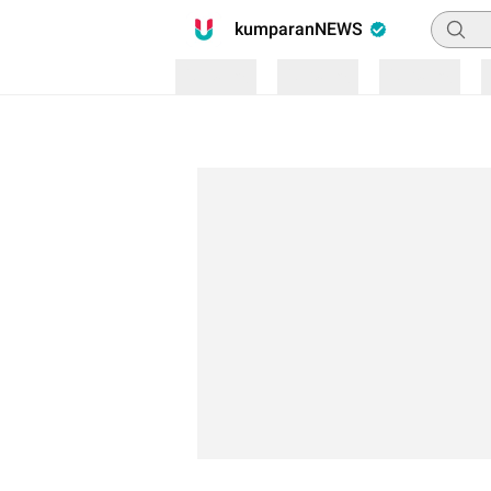
Pencari
kumparanNEWS
Loading
Loading
Loading