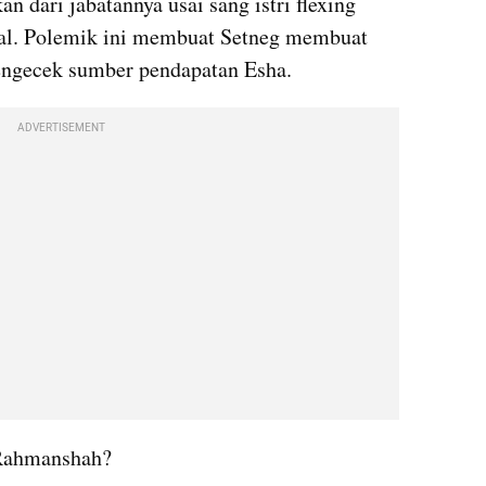
 dari jabatannya usai sang istri flexing 
ial. Polemik ini membuat Setneg membuat 
mengecek sumber pendapatan Esha.
ADVERTISEMENT
 Rahmanshah?