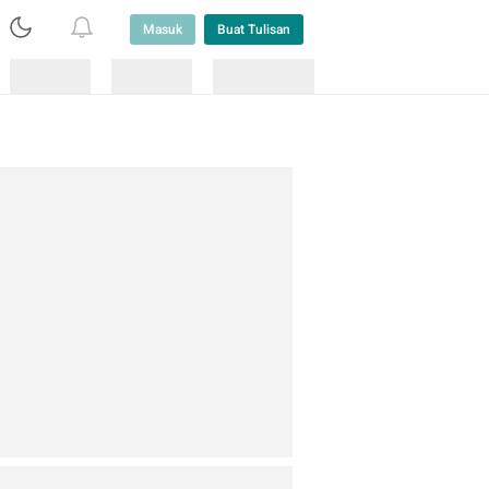
Masuk
Buat Tulisan
Loading
Loading
Lainnya