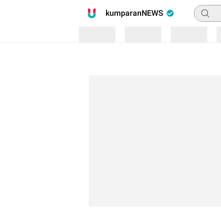
Pencari
kumparanNEWS
Loading
Loading
Loading