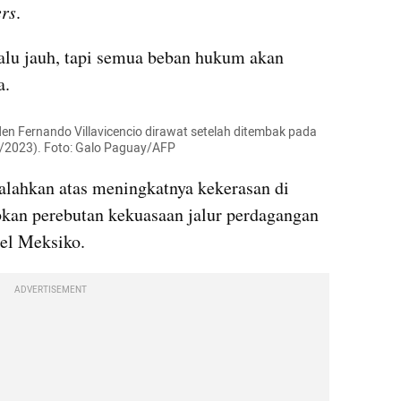
ers
.
alu jauh, tapi semua beban hukum akan 
a.
en Fernando Villavicencio dirawat setelah ditembak pada 
8/2023). Foto: Galo Paguay/AFP
lahkan atas meningkatnya kekerasan di 
abkan perebutan kekuasaan jalur perdagangan 
tel Meksiko.
ADVERTISEMENT